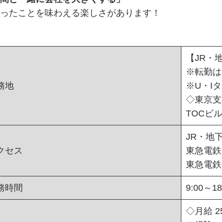
ったことを味わえる楽しさがあります！
【JR・
※転勤は
務地
※U・I
◇東京支
TOCビル
JR・地
クセス
東急電鉄
東急電鉄
務時間
9:00～
◇月給 2