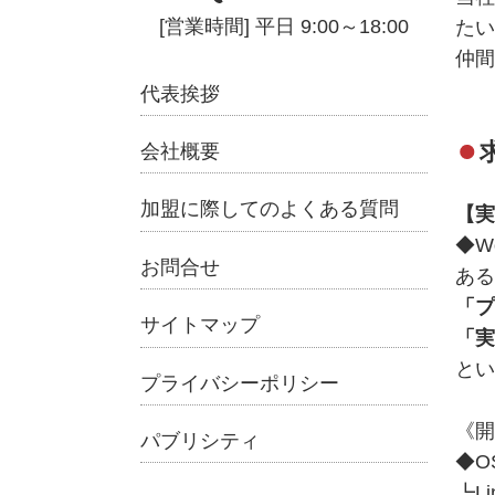
たい
仲間
代表挨拶
会社概要
加盟に際してのよくある質問
【実
◆W
お問合せ
ある
「プ
サイトマップ
「実
とい
プライバシーポリシー
《開
パブリシティ
◆O
┗Li