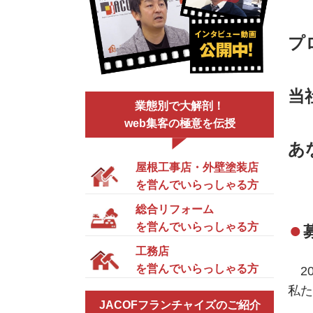
プ
当
業態別で大解剖！
web集客の極意を伝授
あ
屋根工事店・外壁塗装店
を営んでいらっしゃる方
総合リフォーム
を営んでいらっしゃる方
工務店
を営んでいらっしゃる方
20
私た
JACOFフランチャイズのご紹介