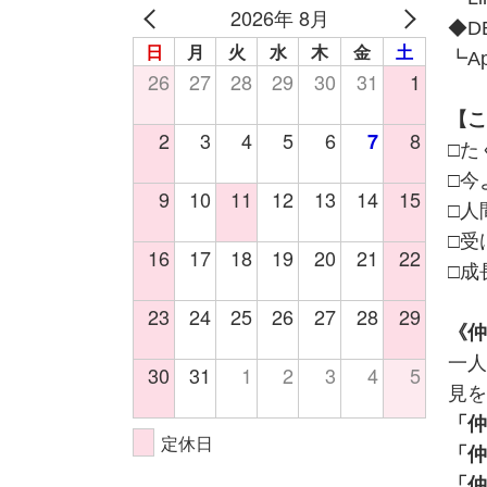
2026年 8月
◆D
日
月
火
水
木
金
土
┗Ap
26
27
28
29
30
31
1
【こ
2
3
4
5
6
8
7
□た
□今
9
10
11
12
13
14
15
□人
□受
16
17
18
19
20
21
22
□成
23
24
25
26
27
28
29
《仲
一人
30
31
1
2
3
4
5
見を
「仲
定休日
「仲
「仲