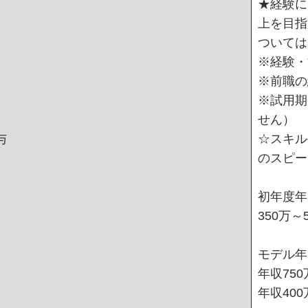
★経験に
上を目指
ついては
※経験・
※前職の
※試用期
せん）
与
☆スキル
のスピー
初年度年
350万～
モデル年
年収75
年収40