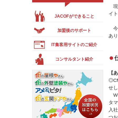
現在
イト
JACOFができること
今
加盟後のサポート
あり
IT集客用サイトのご紹介
コンサルタント紹介
【あ
◎C
せし
WE
タマ
入社
つお