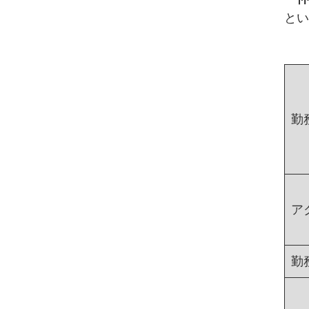
とい
勤
ア
勤