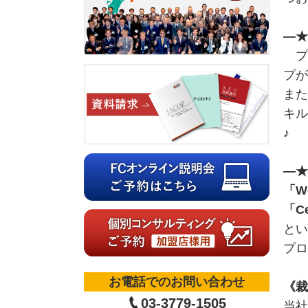
―★
プロ
プが
また
キル
♪
―★
「W
「C
とい
プロ
お電話でのお問い合わせ
《裁
03-3779-1505
当社