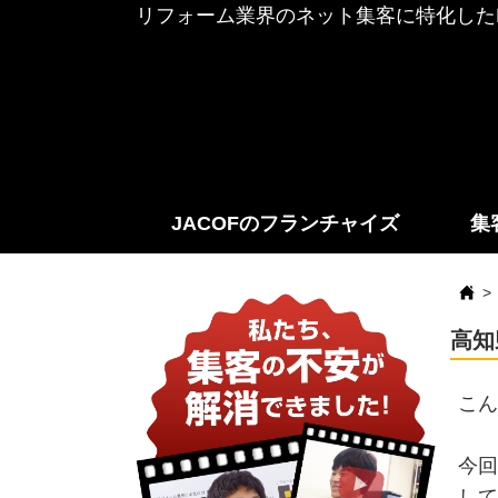
リフォーム業界のネット集客に特化したF
JACOFのフランチャイズ
集
高知
こん
今回
して