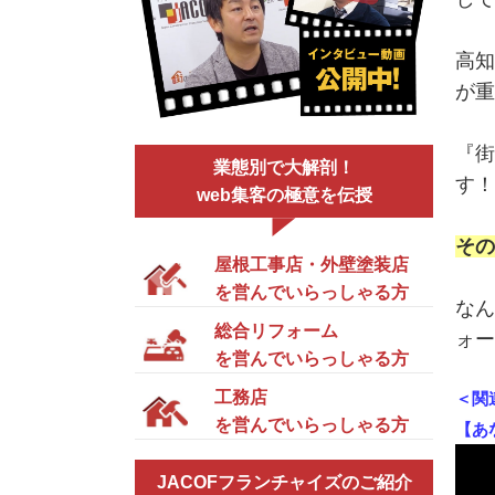
高知
が重
『街
業態別で大解剖！
す
web集客の極意を伝授
その
屋根工事店・外壁塗装店
を営んでいらっしゃる方
なん
総合リフォーム
ォー
を営んでいらっしゃる方
工務店
＜関
を営んでいらっしゃる方
【あ
JACOFフランチャイズのご紹介