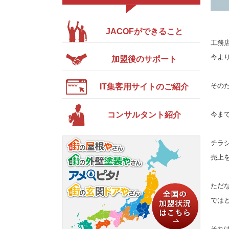
JACOFができること
工務
今よ
加盟後のサポート
その
IT集客用サイトのご紹介
コンサルタント紹介
今ま
チラ
売上
ただ
では
それ