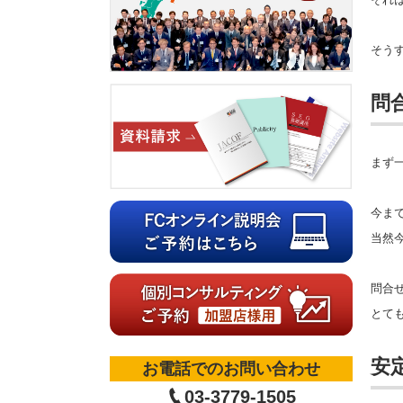
そう
問
まず
今ま
当然
問合
とて
安
お電話でのお問い合わせ
03-3779-1505