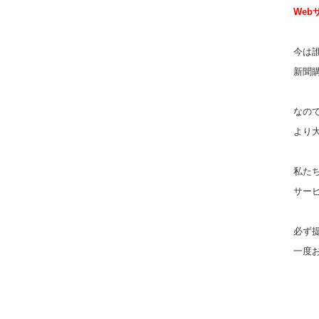
Web
今は
新聞
なの
より
私た
サー
必ず
一度