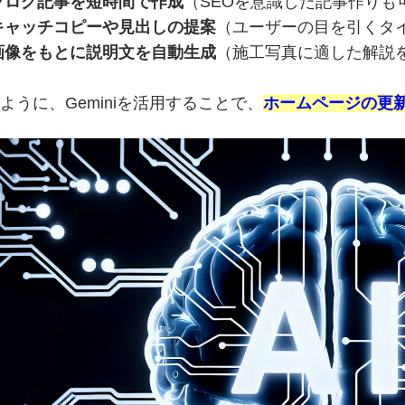
ブログ記事を短時間で作成
（SEOを意識した記事作りも
キャッチコピーや見出しの提案
（ユーザーの目を引くタ
画像をもとに説明文を自動生成
（施工写真に適した解説を
ように、Geminiを活用することで、
ホームページの更