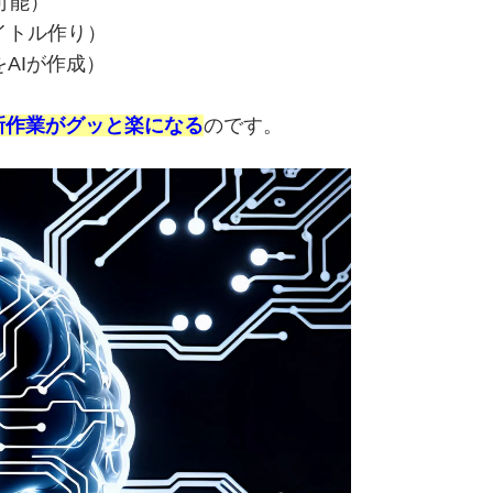
可能）
イトル作り）
AIが作成）
新作業がグッと楽になる
のです。