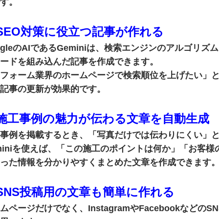
す。
. SEO対策に役立つ記事が作れる
ogleのAIであるGeminiは、検索エンジンのアルゴリ
ードを組み込んだ記事を作成
できます。
フォーム業界のホームページで検索順位を上げたい」
記事の更新が効果的
です。
. 施工事例の魅力が伝わる文章を自動生成
事例を掲載するとき、「写真だけでは伝わりにくい」
miniを使えば、「この施工のポイントは何か」「お客
った情報を分かりやすくまとめた文章を作成できます
. SNS投稿用の文章も簡単に作れる
ムページだけでなく、
InstagramやFacebookなど