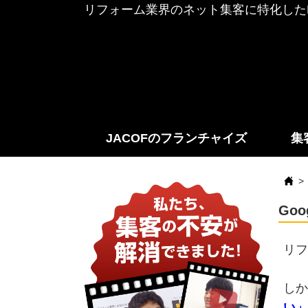
リフォーム業界のネット集客に特化したF
JACOFのフランチャイズ
集
Go
リフ
しか
い」