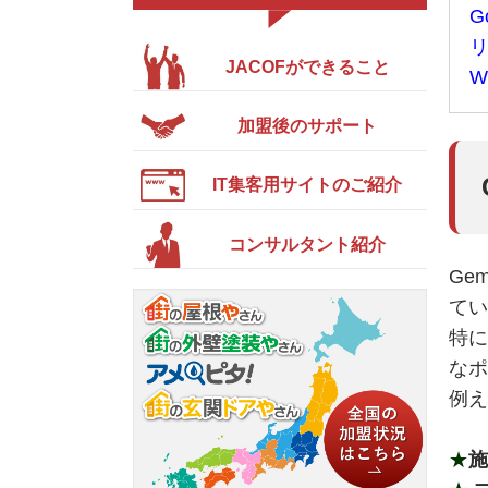
G
リ
JACOFができること
W
加盟後のサポート
IT集客用サイトのご紹介
コンサルタント紹介
Ge
てい
特に
なポ
例え
★
施