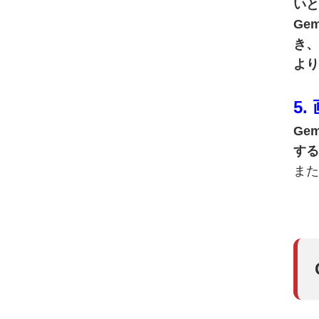
いと
Ge
き、
より
5
Ge
する
また