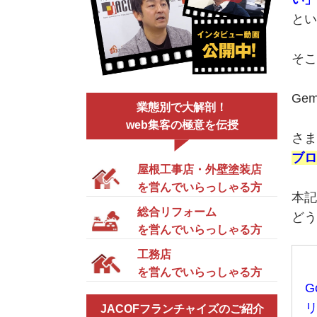
とい
そこ
Ge
業態別で大解剖！
web集客の極意を伝授
さま
ブロ
屋根工事店・外壁塗装店
を営んでいらっしゃる方
本記
総合リフォーム
どう
を営んでいらっしゃる方
工務店
を営んでいらっしゃる方
G
リ
JACOFフランチャイズのご紹介