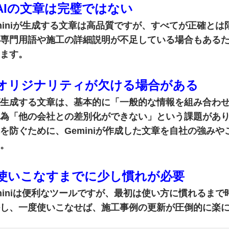
. AIの文章は完璧ではない
miniが生成する文章は高品質ですが、
すべてが正確とは
専門用語や施工の詳細説明が不足している場合もある
ます。
. オリジナリティが欠ける場合がある
が生成する文章は、基本的に「一般的な情報を組み合わ
為「他の会社との差別化ができない」という課題があ
を防ぐために、Geminiが作成した文章を
自社の強みや
。
. 使いこなすまでに少し慣れが必要
miniは便利なツールですが、
最初は使い方に慣れるまで
し、一度使いこなせば、施工事例の更新が圧倒的に楽