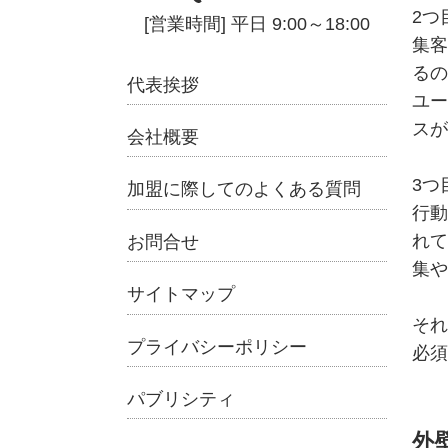
2つ
集客
るの
代表挨拶
ユー
スが
会社概要
3つ
加盟に際してのよくある質問
行動
れて
お問合せ
集や
サイトマップ
それ
プライバシーポリシー
必須
パブリシティ
外