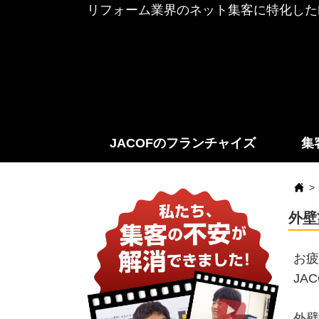
リフォーム業界のネット集客に特化したF
JACOFのフランチャイズ
集
外壁
お疲
JA
外壁