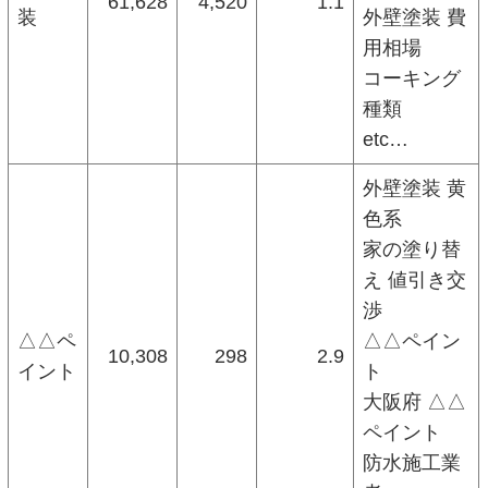
61,628
4,520
1.1
装
外壁塗装 費
用相場
コーキング
種類
etc…
外壁塗装 黄
色系
家の塗り替
え 値引き交
渉
△△ペ
△△ペイン
10,308
298
2.9
イント
ト
大阪府 △△
ペイント
防水施工業