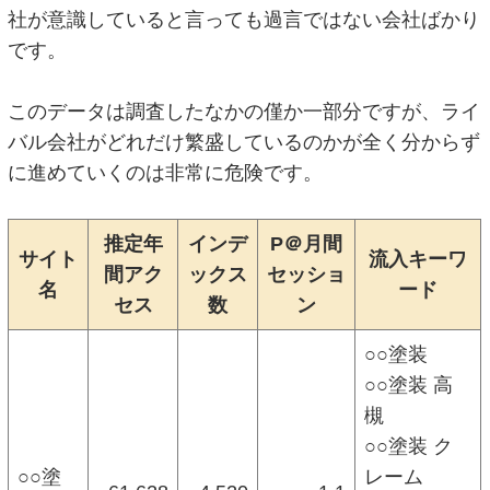
社が意識していると言っても過言ではない会社ばかり
です。
このデータは調査したなかの僅か一部分ですが、ライ
バル会社がどれだけ繁盛しているのかが全く分からず
に進めていくのは非常に危険です。
推定年
インデ
P＠月間
サイト
流入キーワ
間アク
ックス
セッショ
名
ード
セス
数
ン
○○塗装
○○塗装 高
槻
○○塗装 ク
○○塗
レーム