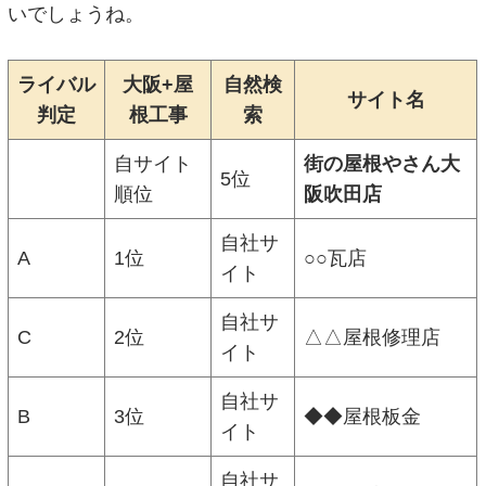
いでしょうね。
ライバル
大阪+屋
自然検
サイト名
判定
根工事
索
自サイト
街の屋根やさん大
5位
順位
阪吹田店
自社サ
A
1位
○○瓦店
イト
自社サ
C
2位
△△屋根修理店
イト
自社サ
B
3位
◆◆屋根板金
イト
自社サ