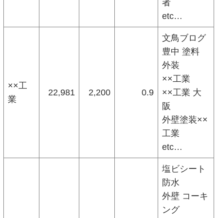
者
etc…
文鳥ブログ
豊中 塗料
外装
××工業
××工
22,981
2,200
0.9
××工業 大
業
阪
外壁塗装××
工業
etc…
塩ビシート
防水
外壁 コーキ
ング