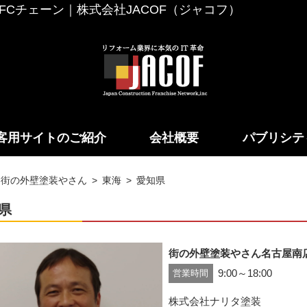
Cチェーン｜株式会社JACOF（ジャコフ）
客用サイトのご紹介
会社概要
パブリシテ
街の外壁塗装やさん
東海
愛知県
県
街の外壁塗装やさん名古屋南
9:00～18:00
営業時間
株式会社ナリタ塗装