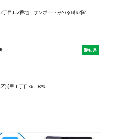
2丁目112番地 サンポートみのるB棟2階
店
愛知県
区浦里１丁目86 B棟